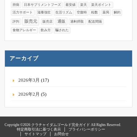
持病
日本サプリメントフーズ
最安値
楽天
楽天ポイント
活力サポート
滋養強壮
生活リズム
空腹時
粒数
薬局
解約
販売元
通販
評判
販売店
過剰摂取
配送間隔
食物アレルギー
飲み方
騙された
アーカイブ
2026年3月
(17)
2026年2月
(5)
Copyright ©2026 クラチャイダムゴールド完全ガイド All Rights Reserved.
特定商取引法に基づく表示
プライバシーポリシー
サイトマップ
お問合せ