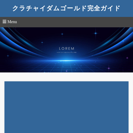
クラチャイダムゴールド完全ガイド
Menu
コ
ン
テ
ン
ツ
へ
移
動