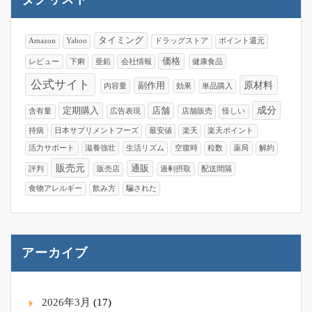
タイミング
Amazon
Yahoo
ドラッグストア
ポイント還元
価格
レビュー
下痢
亜鉛
会社情報
健康食品
公式サイト
原材料
副作用
内容量
効果
単品購入
成分
定期購入
店舗
含有量
広告表現
店舗販売
怪しい
持病
日本サプリメントフーズ
最安値
楽天
楽天ポイント
活力サポート
滋養強壮
生活リズム
空腹時
粒数
薬局
解約
販売元
通販
評判
販売店
過剰摂取
配送間隔
食物アレルギー
飲み方
騙された
アーカイブ
2026年3月
(17)