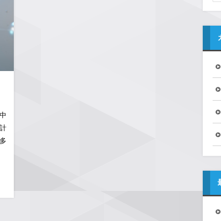
中
計
多
な