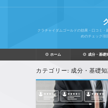
クラチャイダムゴールドの効果・口コミ・
めのチェック項
コ
ン
ホーム
成分・基礎
テ
ン
ツ
へ
カテゴリー:
成分・基礎知
移
動