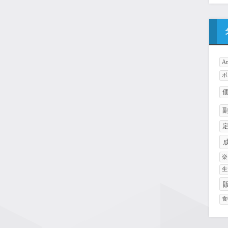
A
ポ
楽
生
食