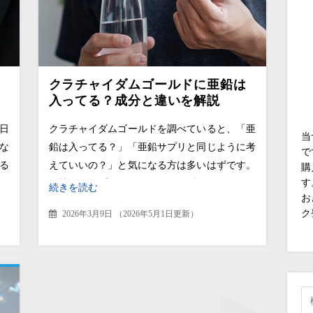
クラチャイダムゴールドに亜鉛は
入ってる？成分と違いを解説
日
クラチャイダムゴールドを調べていると、「亜
当
な
鉛は入ってる？」「亜鉛サプリと同じように考
で
る
えていいの？」と気になる方は多いはずです。
購
す
る
男性向けサプリでは亜鉛・アルギニン・マカな
続きを読む
お
どの成分名が並ぶことが多いため、
ク
2026年3月9日
（
2026年5月1日更新
）