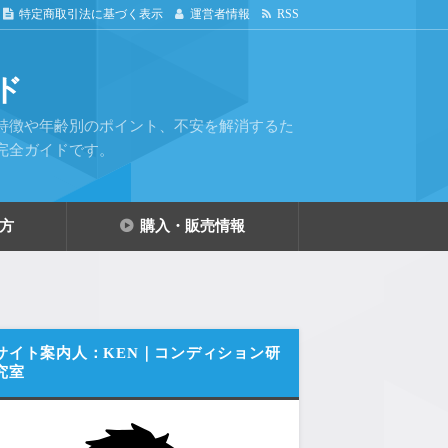
特定商取引法に基づく表示
運営者情報
RSS
ド
特徴や年齢別のポイント、不安を解消するた
完全ガイドです。
方
購入・販売情報
サイト案内人：KEN｜コンディション研
究室