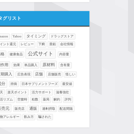
タグリスト
タイミング
mazon
Yahoo
ドラッグストア
イント還元
レビュー
下痢
亜鉛
会社情報
公式サイト
価格
健康食品
内容量
原材料
副作用
効果
単品購入
含有量
定期購入
店舗
広告表現
店舗販売
怪しい
成分
持病
日本サプリメントフーズ
最安値
天
楽天ポイント
活力サポート
滋養強壮
活リズム
空腹時
粒数
薬局
解約
評判
販売元
通販
販売店
過剰摂取
配送間隔
物アレルギー
飲み方
騙された