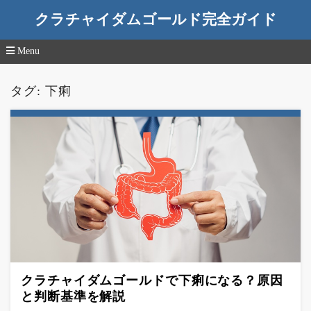
クラチャイダムゴールド完全ガイド
Menu
コ
ン
タグ:
下痢
テ
ン
ツ
へ
移
動
クラチャイダムゴールドで下痢になる？原因
と判断基準を解説