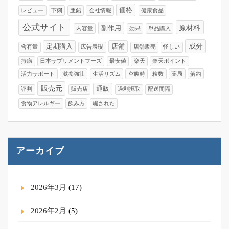
価格
レビュー
下痢
亜鉛
会社情報
健康食品
公式サイト
原材料
副作用
内容量
効果
単品購入
成分
定期購入
店舗
含有量
広告表現
店舗販売
怪しい
持病
日本サプリメントフーズ
最安値
楽天
楽天ポイント
活力サポート
滋養強壮
生活リズム
空腹時
粒数
薬局
解約
販売元
通販
評判
販売店
過剰摂取
配送間隔
食物アレルギー
飲み方
騙された
アーカイブ
2026年3月
(17)
2026年2月
(5)