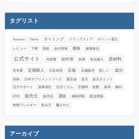
タグリスト
タイミング
Amazon
Yahoo
ドラッグストア
ポイント還元
価格
レビュー
下痢
亜鉛
会社情報
健康食品
公式サイト
原材料
副作用
内容量
効果
単品購入
成分
定期購入
店舗
含有量
広告表現
店舗販売
怪しい
持病
日本サプリメントフーズ
最安値
楽天
楽天ポイント
活力サポート
滋養強壮
生活リズム
空腹時
粒数
薬局
解約
販売元
通販
評判
販売店
過剰摂取
配送間隔
食物アレルギー
飲み方
騙された
アーカイブ