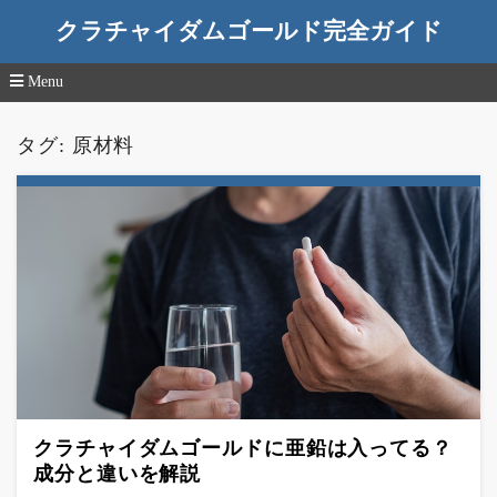
クラチャイダムゴールド完全ガイド
Menu
コ
ン
タグ:
原材料
テ
ン
ツ
へ
移
動
クラチャイダムゴールドに亜鉛は入ってる？
成分と違いを解説