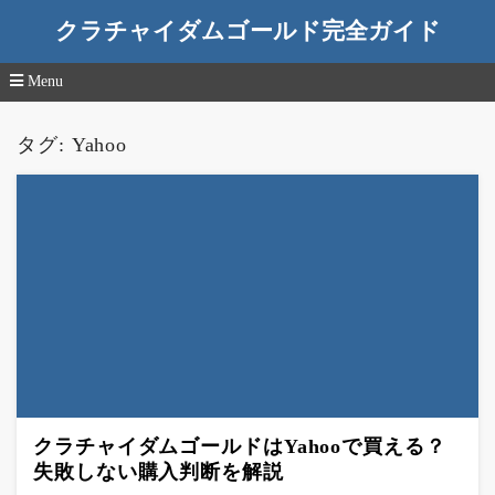
クラチャイダムゴールド完全ガイド
Menu
コ
ン
タグ:
Yahoo
テ
ン
ツ
へ
移
動
クラチャイダムゴールドはYahooで買える？
失敗しない購入判断を解説