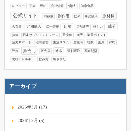
価格
レビュー
下痢
亜鉛
会社情報
健康食品
公式サイト
原材料
副作用
内容量
効果
単品購入
成分
定期購入
店舗
含有量
広告表現
店舗販売
怪しい
持病
日本サプリメントフーズ
最安値
楽天
楽天ポイント
活力サポート
滋養強壮
生活リズム
空腹時
粒数
薬局
解約
販売元
通販
評判
販売店
過剰摂取
配送間隔
食物アレルギー
飲み方
騙された
アーカイブ
2026年3月
(17)
2026年2月
(5)